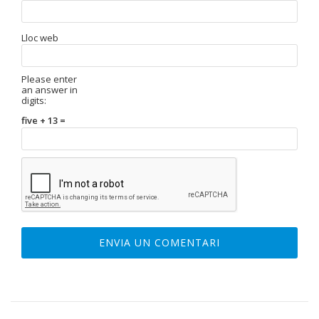
Lloc web
Please enter
an answer in
digits:
five + 13 =