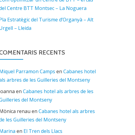
del Centre BTT Montsec – La Noguera
Pla Estratègic del Turisme d’Organyà – Alt
Urgell – Lleida
COMENTARIS RECENTS
Miquel Parramon Camps
en
Cabanes hotel
als arbres de les Guilleries del Montseny
joanna
en
Cabanes hotel als arbres de les
Guilleries del Montseny
Mònica renau
en
Cabanes hotel als arbres
de les Guilleries del Montseny
Marina
en
El Tren dels Llacs