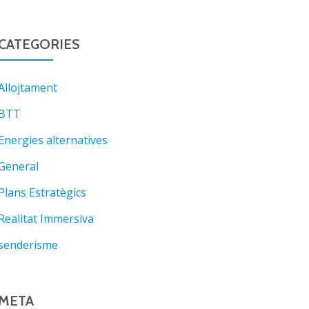
CATEGORIES
Allojtament
BTT
Energies alternatives
General
Plans Estratègics
Realitat Immersiva
senderisme
META