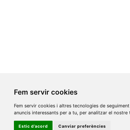
Fem servir cookies
S
Fem servir cookies i altres tecnologies de seguiment 
E
anuncis interessants per a tu, per analitzar el nostre 
C
O
Aví
Estic d’acord
Canviar preferències