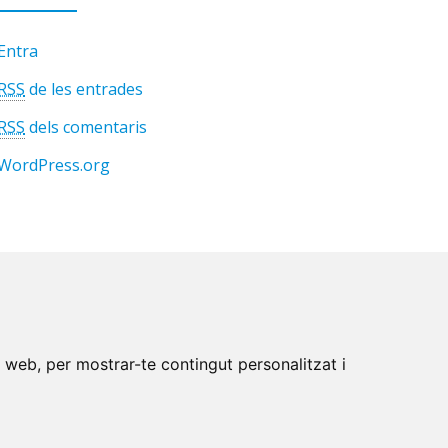
Entra
RSS
de les entrades
RSS
dels comentaris
WordPress.org
c web, per mostrar-te contingut personalitzat i
etes