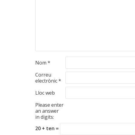
Nom
*
Correu
electrònic
*
Lloc web
Please enter
an answer
in digits:
20 + ten =