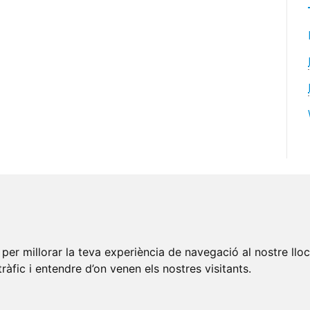
per millorar la teva experiència de navegació al nostre llo
tràfic i entendre d’on venen els nostres visitants.
© Parramon Consulting
s Legal
-
Política de Privacitat
-
Política de Cookies
-
Edita Gal