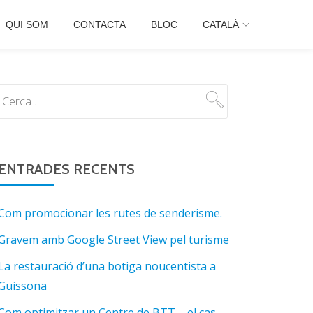
QUI SOM
CONTACTA
BLOC
CATALÀ
ENTRADES RECENTS
Com promocionar les rutes de senderisme.
Gravem amb Google Street View pel turisme
La restauració d’una botiga noucentista a
Guissona
Com optimitzar un Centre de BTT – el cas