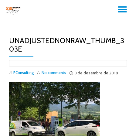
TO
Skip
to
NA
content
UNADJUSTEDNONRAW_THUMB_3
03E
PConsulting
No comments
3 de desembre de 2018