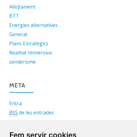
Allojtament
BTT
Energies alternatives
General
Plans Estratègics
Realitat Immersiva
senderisme
META
Entra
RSS
de les entrades
RSS
dels comentaris
WordPress.org
Fem servir cookies