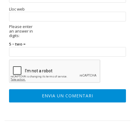
Lloc web
Please enter
an answer in
digits:
5 − two =