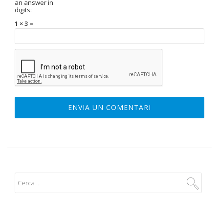
an answer in
digits:
1 × 3 =