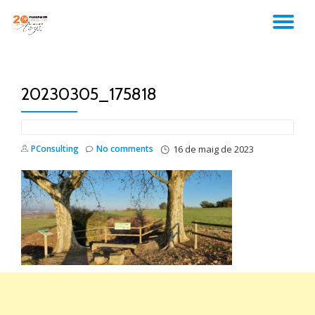
TO
Skip
to
NA
content
20230305_175818
PConsulting
No comments
16 de maig de 2023