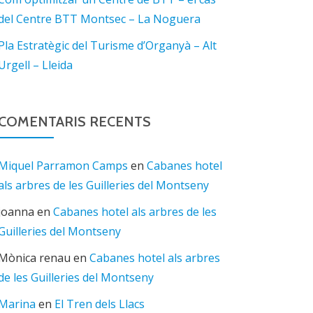
del Centre BTT Montsec – La Noguera
Pla Estratègic del Turisme d’Organyà – Alt
Urgell – Lleida
COMENTARIS RECENTS
Miquel Parramon Camps
en
Cabanes hotel
als arbres de les Guilleries del Montseny
joanna
en
Cabanes hotel als arbres de les
Guilleries del Montseny
Mònica renau
en
Cabanes hotel als arbres
de les Guilleries del Montseny
Marina
en
El Tren dels Llacs