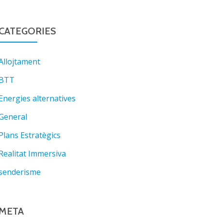
CATEGORIES
Allojtament
BTT
Energies alternatives
General
Plans Estratègics
Realitat Immersiva
senderisme
META