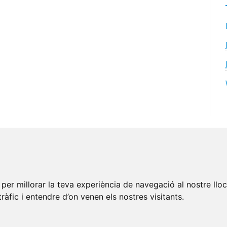
per millorar la teva experiència de navegació al nostre llo
tràfic i entendre d’on venen els nostres visitants.
© Parramon Consulting
s Legal
-
Política de Privacitat
-
Política de Cookies
-
Edita Gal