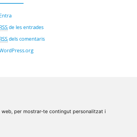
Entra
RSS
de les entrades
RSS
dels comentaris
WordPress.org
c web, per mostrar-te contingut personalitzat i
etes