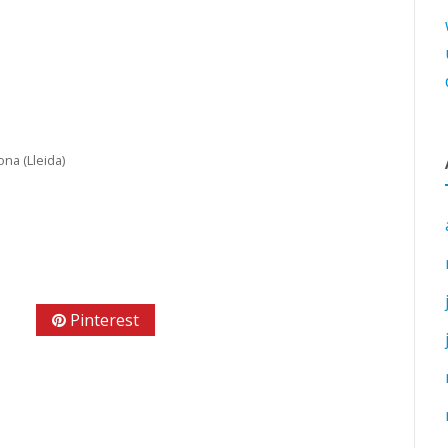
na (Lleida)
e+
Pinterest
Linkedin