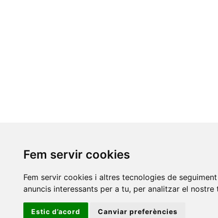
Fem servir cookies
S
Fem servir cookies i altres tecnologies de seguiment 
E
anuncis interessants per a tu, per analitzar el nostre 
C
O
Aví
Estic d’acord
Canviar preferències