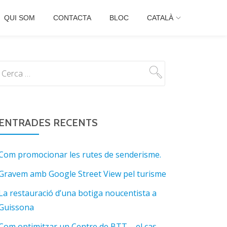
QUI SOM
CONTACTA
BLOC
CATALÀ
ENTRADES RECENTS
Com promocionar les rutes de senderisme.
Gravem amb Google Street View pel turisme
La restauració d’una botiga noucentista a
Guissona
Com optimitzar un Centre de BTT – el cas