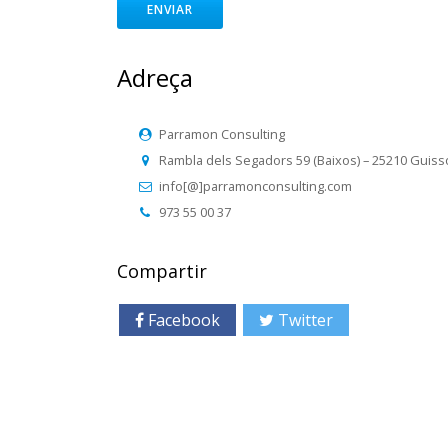
Adreça
Parramon Consulting
Rambla dels Segadors 59 (Baixos) – 25210 Guisso
info[@]parramonconsulting.com
973 55 00 37
Compartir
Facebook
Twitter
Googl