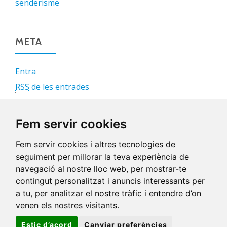
senderisme
META
Entra
RSS
de les entrades
RSS
dels comentaris
WordPress.org
Fem servir cookies
Fem servir cookies i altres tecnologies de
seguiment per millorar la teva experiència de
navegació al nostre lloc web, per mostrar-te
contingut personalitzat i anuncis interessants per
S
a tu, per analitzar el nostre tràfic i entendre d’on
E
venen els nostres visitants.
C
© Parramon Consulting
Avís Legal
-
Política de Privacitat
-
Política de Cookies
-
Edita Galetes
O
Estic d’acord
Canviar preferències