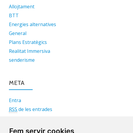
Allojtament
BTT
Energies alternatives
General
Plans Estratègics
Realitat Immersiva
senderisme
META
Entra
RSS
de les entrades
RSS
dels comentaris
WordPress.org
Fem servir cookies