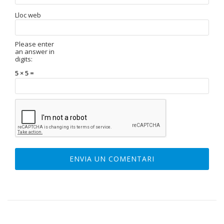
Lloc web
Please enter
an answer in
digits:
5 × 5 =