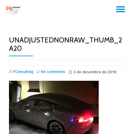
TO
Skip
to
NA
content
UNADJUSTEDNONRAW_THUMB_2
A20
PConsulting
No comments
3 de desembre de 2018