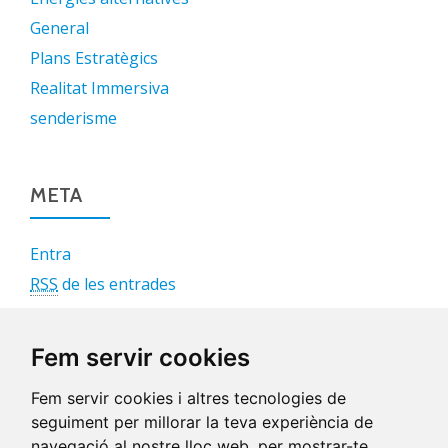
General
Plans Estratègics
Realitat Immersiva
senderisme
META
Entra
RSS
de les entrades
RSS
dels comentaris
WordPress.org
Fem servir cookies
Fem servir cookies i altres tecnologies de
seguiment per millorar la teva experiència de
navegació al nostre lloc web, per mostrar-te