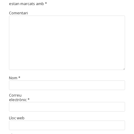
estan marcats amb
*
Comentari
Nom
*
Correu
electrònic
*
Lloc web