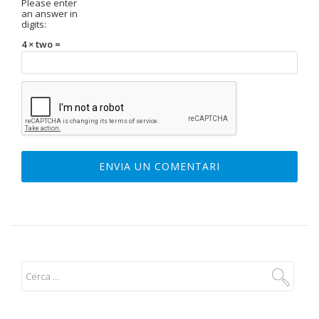
Please enter
an answer in
digits:
4 × two =