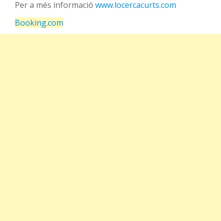
Per a més informació
www.locercacurts.com
Booking.com