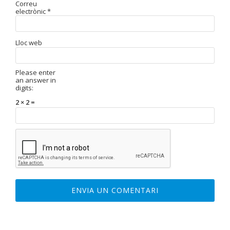
Correu
electrònic
*
Lloc web
Please enter
an answer in
digits:
2 × 2 =