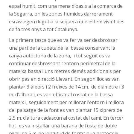
espai humit, com una mena d’oasis a la comarca de
la Segarra, on les zones humides darrerament
escassegen degut a la sequera que estem vivint des
de fa tres anys a tot Catalunya.
La primera tasca que es va fer va ser desbrossar
una part de la cubeta de la bassa conservant la
canya autòctona de la zona, i tot seguit es va
continuar desbrossant l’entorn perimetral de la
mateixa bassa i uns metres demés addicionals per
obrir pas en direcció Llevant. En segon lloc es van
plantar 3 àlbers i 2 freixes de 14 cm. de diàmetre i 3
m. d’altura i, es van ubicar al costat de la bassa
mateix i, seguidament per millorar l’entorn i millora
del paisatge de la font es van plantar 15 xiprers de
2,5 m. d’altura cadascun al costat del camí. En tercer
lloc, es va instal·lar una barana de fusta de doble
nivell de 5 m. de longitud de forma que protegeix