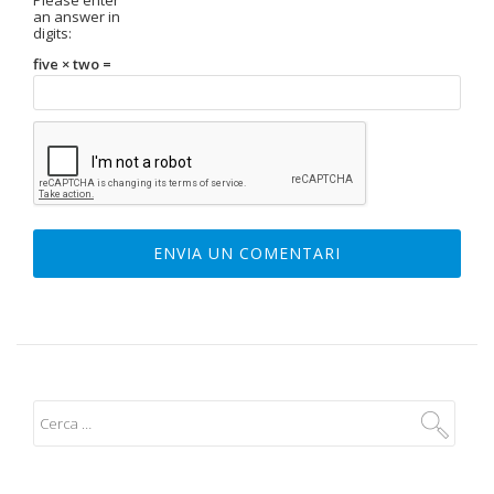
an answer in
digits:
five × two =