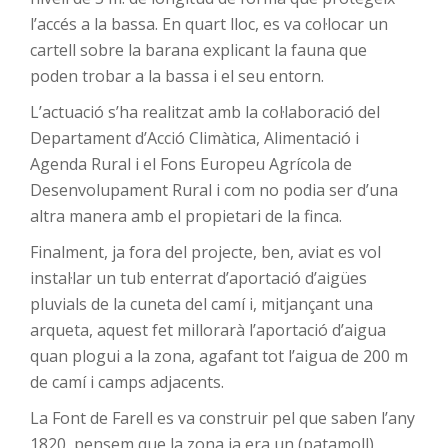
l’accés a la bassa. En quart lloc, es va col·locar un
cartell sobre la barana explicant la fauna que
poden trobar a la bassa i el seu entorn.
L’actuació s’ha realitzat amb la col·laboració del
Departament d’Acció Climàtica, Alimentació i
Agenda Rural i el Fons Europeu Agrícola de
Desenvolupament Rural i com no podia ser d’una
altra manera amb el propietari de la finca.
Finalment, ja fora del projecte, ben, aviat es vol
instal·lar un tub enterrat d’aportació d’aigües
pluvials de la cuneta del camí i, mitjançant una
arqueta, aquest fet millorarà l’aportació d’aigua
quan plogui a la zona, agafant tot l’aigua de 200 m
de camí i camps adjacents.
La Font de Farell es va construir pel que saben l’any
1820, pensem que la zona ja era un (patamoll)