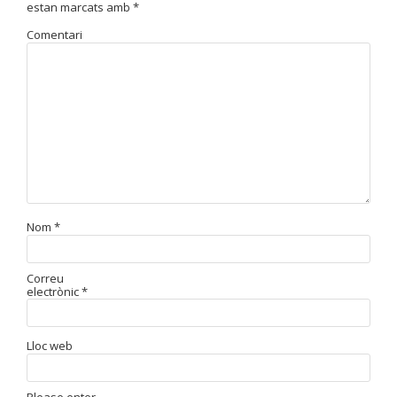
estan marcats amb
*
Comentari
Nom
*
Correu
electrònic
*
Lloc web
Please enter